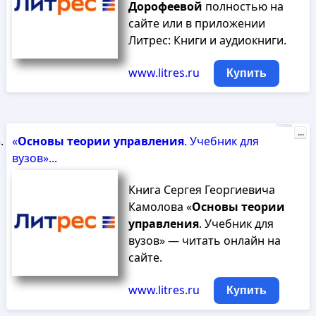
Дорофеевой
полностью на
сайте или в приложении
Литрес: Книги и аудиокниги.
www.litres.ru
Купить
Реклама
...
«
Основы
теории
управления
. Учебник для
вузов»...
Книга Сергея Георгиевича
Камолова «
Основы
теории
управления
. Учебник для
вузов» — читать онлайн на
сайте.
www.litres.ru
Купить