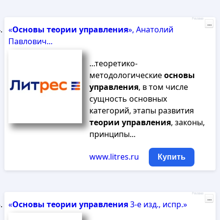
Реклама
...
«
Основы
теории
управления
», Анатолий
Павлович...
...теоретико-
методологические
основы
управления
, в том числе
сущность основных
категорий, этапы развития
теории
управления
, законы,
принципы...
www.litres.ru
Купить
Реклама
...
«
Основы
теории
управления
3-е изд., испр.»