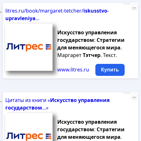
Реклама
...
litres.ru/book/margaret-tetcher/
iskusstvo
-
upravleniya
...
Искусство
управления
государством
:
Стратегии
для
меняющегося
мира
.
Маргарет
Тэтчер
. Текст.
www.litres.ru
Купить
Реклама
...
Цитаты из книги «
Искусство
управления
государством
...»
Искусство
управления
государством
:
Стратегии
для
меняющегося
мира
.