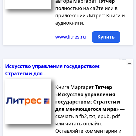
автора Маргарет
Тэтчер
полностью на сайте или в
приложении Литрес: Книги и
аудиокниги.
www.litres.ru
Купить
Реклама
...
Искусство
управления
государством
:
Стратегии
для
...
Книга Маргарет
Тэтчер
«
Искусство
управления
государством
:
Стратегии
для
меняющегося
мира
» —
скачать в fb2, txt, epub, pdf
или читать онлайн.
Оставляйте комментарии и