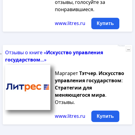
отзывы, голосуйте за
понравившиеся.
www.litres.ru
Купить
Реклама
...
Отзывы о книге «
Искусство
управления
государством
...»
Маргарет
Тэтчер
.
Искусство
управления
государством
:
Стратегии
для
меняющегося
мира
.
Отзывы.
www.litres.ru
Купить