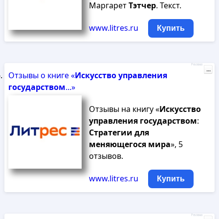
Маргарет
Тэтчер
. Текст.
www.litres.ru
Купить
Реклама
...
Отзывы о книге «
Искусство
управления
государством
...»
Отзывы на книгу «
Искусство
управления
государством
:
Стратегии
для
меняющегося
мира
», 5
отзывов.
www.litres.ru
Купить
Реклама