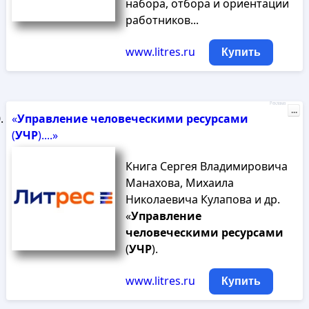
набора, отбора и ориентации
работников...
www.litres.ru
Купить
Реклама
...
«
Управление
человеческими
ресурсами
(
УЧР
)....»
Книга Сергея Владимировича
Манахова, Михаила
Николаевича Кулапова и др.
«
Управление
человеческими
ресурсами
(
УЧР
).
www.litres.ru
Купить