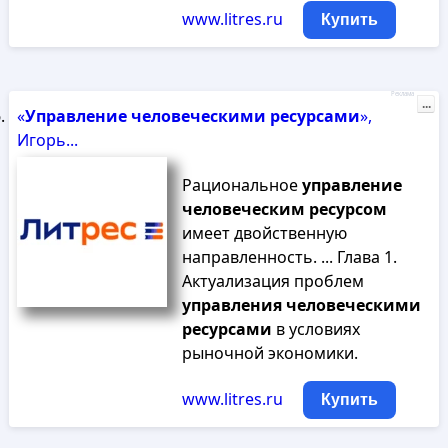
www.litres.ru
Купить
Реклама
...
«
Управление
человеческими
ресурсами
»,
Игорь...
Рациональное
управление
человеческим
ресурсом
имеет двойственную
направленность. ... Глава 1.
Актуализация проблем
управления
человеческими
ресурсами
в условиях
рыночной экономики.
www.litres.ru
Купить