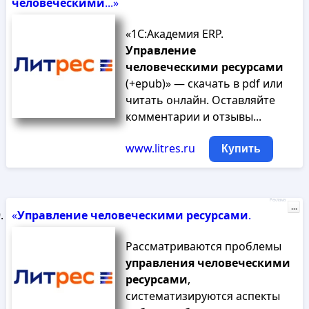
человеческими
...»
«1С:Академия ERP.
Управление
человеческими
ресурсами
(+epub)» — скачать в pdf или
читать онлайн. Оставляйте
комментарии и отзывы...
www.litres.ru
Купить
Реклама
...
«
Управление
человеческими
ресурсами
.
Рассматриваются проблемы
управления
человеческими
ресурсами
,
систематизируются аспекты