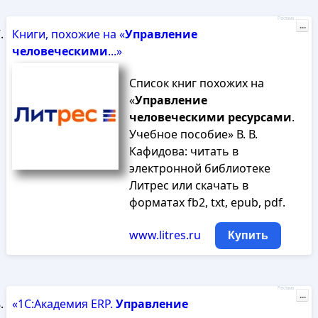
Реклама
...
Книги, похожие на «
Управление
человеческими
...»
Список книг похожих на
«
Управление
человеческими
ресурсами
.
Учебное пособие» В. В.
Кафидова: читать в
электронной библиотеке
Литрес или скачать в
форматах fb2, txt, epub, pdf.
www.litres.ru
Купить
Реклама
...
«1С:Академия ERP.
Управление