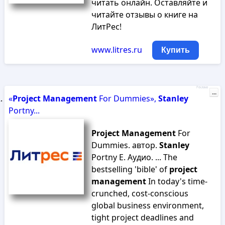
читать онлайн. Оставляйте и
читайте отзывы о книге на
ЛитРес!
www.litres.ru
Купить
Реклама
...
«
Project
Management
For Dummies»,
Stanley
Portny...
Project
Management
For
Dummies. автор.
Stanley
Portny E. Аудио. ... The
bestselling 'bible' of
project
management
In today's time-
crunched, cost-conscious
global business environment,
tight project deadlines and