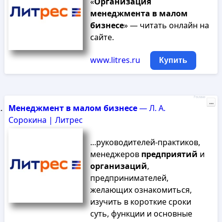
«
Организация
менеджмента
в
малом
бизнесе
» — читать онлайн на
сайте.
www.litres.ru
Купить
Реклама
...
Менеджмент
в
малом
бизнесе
— Л. А.
Сорокина | Литрес
...руководителей-практиков,
менеджеров
предприятий
и
организаций
,
предпринимателей,
желающих ознакомиться,
изучить в короткие сроки
суть, функции и основные