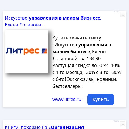
Реклама
...
Искусство
управления
в
малом
бизнесе
,
Елена Логинова...
Купить скачать книгу
"Искусство
управления
в
малом
бизнесе
, Елены
Логиновой" за 134.90
Растущая скидка до 30%: -10%
с 1-го месяца, -20% с 3-го, -30%
с 6-го! Эксклюзивы, новинки,
бестселлеры.
www.litres.ru
Купить
Реклама
...
Книги, похожие на «
Организация