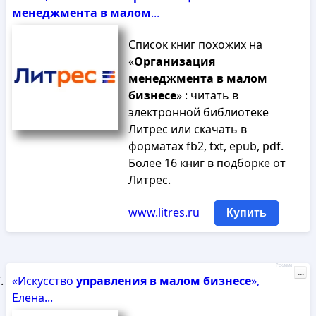
менеджмента
в
малом
...
Список книг похожих на
«
Организация
менеджмента
в
малом
бизнесе
» : читать в
электронной библиотеке
Литрес или скачать в
форматах fb2, txt, epub, pdf.
Более 16 книг в подборке от
Литрес.
www.litres.ru
Купить
Реклама
...
«Искусство
управления
в
малом
бизнесе
»,
Елена...