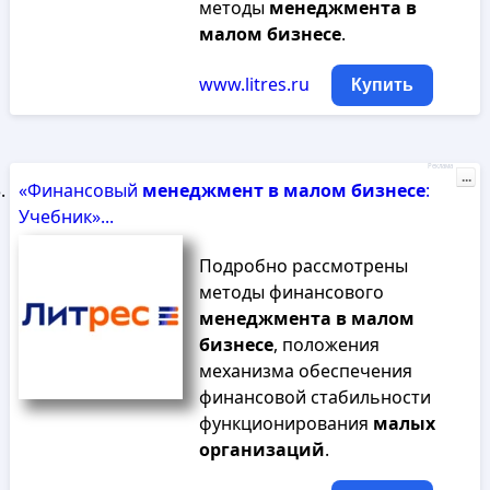
методы
менеджмента
в
малом
бизнесе
.
www.litres.ru
Купить
Реклама
...
«Финансовый
менеджмент
в
малом
бизнесе
:
Учебник»...
Подробно рассмотрены
методы финансового
менеджмента
в
малом
бизнесе
, положения
механизма обеспечения
финансовой стабильности
функционирования
малых
организаций
.