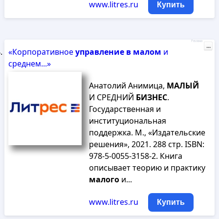
www.litres.ru
Купить
Реклама
...
«Корпоративное
управление
в
малом
и
среднем...»
Анатолий Анимица,
МАЛЫЙ
И СРЕДНИЙ
БИЗНЕС
.
Государственная и
институциональная
поддержка. М., «Издательские
решения», 2021. 288 стр. ISBN:
978-5-0055-3158-2. Книга
описывает теорию и практику
малого
и...
www.litres.ru
Купить