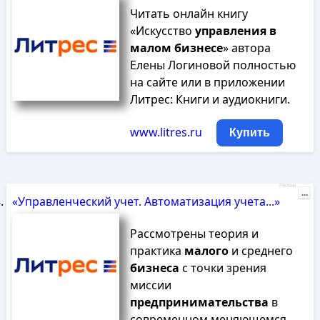
Читать онлайн книгу
«Искусство
управления
в
малом
бизнесе
» автора
Елены Логиновой полностью
на сайте или в приложении
Литрес: Книги и аудиокниги.
www.litres.ru
Купить
Реклама
...
«Управленческий учет. Автоматизация учета...»
Рассмотрены теория и
практика
малого
и среднего
бизнеса
с точки зрения
миссии
предпринимательства
в
современном меняющемся