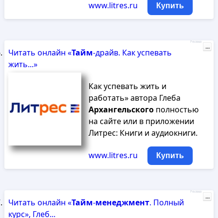
www.litres.ru
Купить
Реклама
...
Читать онлайн «
Тайм
-драйв. Как успевать
жить...»
Как успевать жить и
работать» автора Глеба
Архангельского
полностью
на сайте или в приложении
Литрес: Книги и аудиокниги.
www.litres.ru
Купить
Реклама
...
Читать онлайн «
Тайм
-
менеджмент
. Полный
курс», Глеб...