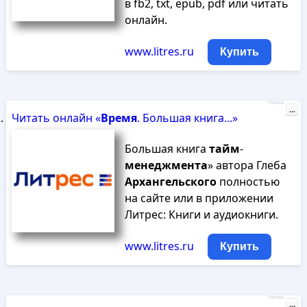
в fb2, txt, epub, pdf или читать
онлайн.
www.litres.ru
Купить
Реклама
...
Читать онлайн «
Время
. Большая книга...»
Большая книга
тайм
-
менеджмента
» автора Глеба
Архангельского
полностью
на сайте или в приложении
Литрес: Книги и аудиокниги.
www.litres.ru
Купить
Реклама
...