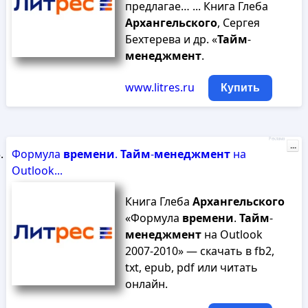
предлагае… ... Книга Глеба
Архангельского
, Сергея
Бехтерева и др. «
Тайм
-
менеджмент
.
www.litres.ru
Купить
Реклама
...
Формула
времени
.
Тайм
-
менеджмент
на
Outlook...
Книга Глеба
Архангельского
«Формула
времени
.
Тайм
-
менеджмент
на Outlook
2007-2010» — скачать в fb2,
txt, epub, pdf или читать
онлайн.