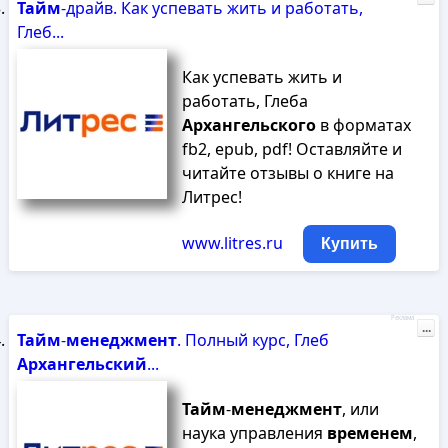
Тайм
-драйв. Как успевать жить и работать,
Глеб...
Как успевать жить и
работать, Глеба
Архангельского
в форматах
fb2, epub, pdf! Оставляйте и
читайте отзывы о книге на
Литрес!
www.litres.ru
Купить
Реклама
...
Тайм
-
менеджмент
. Полный курс, Глеб
Архангельский
...
Тайм
-
менеджмент
, или
наука управления
временем
,