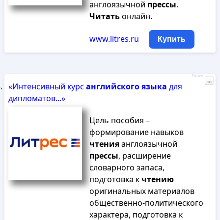
англоязычной
прессы
.
Читать
онлайн.
www.litres.ru
Купить
Реклама
...
«Интенсивный курс
английского
языка
для
дипломатов...»
Цель пособия –
формирование навыков
чтения
англоязычной
прессы
, расширение
словарного запаса,
подготовка к
чтению
оригинальных материалов
общественно-политического
характера, подготовка к