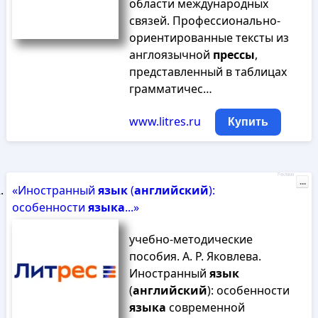
области международных
связей. Профессионально-
ориентированные тексты из
англоязычной
прессы
,
представленный в таблицах
грамматичес…
www.litres.ru
Купить
Реклама
...
«Иностранный
язык
(
английский
):
особенности
языка
...»
учебно-методические
пособия. А. Р. Яковлева.
Иностранный
язык
(
английский
): особенности
языка
современной