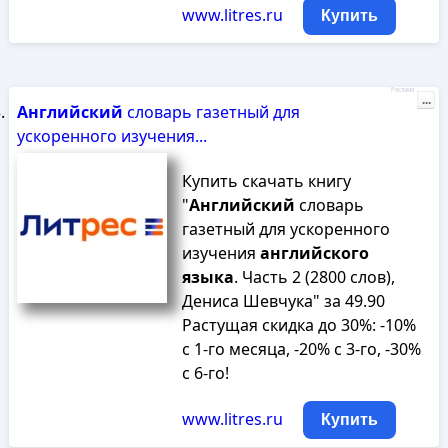
www.litres.ru
Купить
Реклама
...
Английский
словарь газетный для
ускоренного изучения...
Купить скачать книгу
"
Английский
словарь
газетный для ускоренного
изучения
английского
языка
. Часть 2 (2800 слов),
Дениса Шевчука" за 49.90
Растущая скидка до 30%: -10%
с 1-го месяца, -20% с 3-го, -30%
с 6-го!
www.litres.ru
Купить