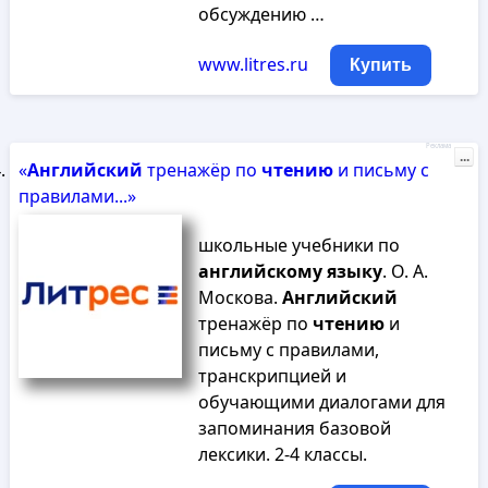
обсуждению …
www.litres.ru
Купить
Реклама
...
«
Английский
тренажёр по
чтению
и письму с
правилами...»
школьные учебники по
английскому
языку
. О. А.
Москова.
Английский
тренажёр по
чтению
и
письму с правилами,
транскрипцией и
обучающими диалогами для
запоминания базовой
лексики. 2-4 классы.