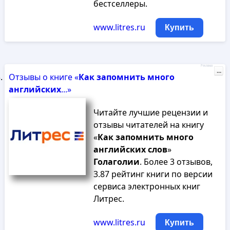
бестселлеры.
www.litres.ru
Купить
Реклама
...
Отзывы о книге «
Как
запомнить
много
английских
...»
Читайте лучшие рецензии и
отзывы читателей на книгу
«
Как
запомнить
много
английских
слов
»
Голаголии
. Более 3 отзывов,
3.87 рейтинг книги по версии
сервиса электронных книг
Литрес.
www.litres.ru
Купить