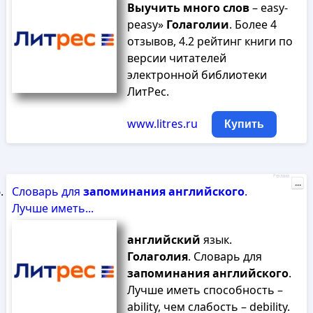
Выучить
много
слов
– easy-
peasy»
Голаголии
. Более 4
отзывов, 4.2 рейтинг книги по
версии читателей
электронной библиотеки
ЛитРес.
www.litres.ru
Купить
Реклама
...
Словарь для
запоминания
английского
.
Лучше иметь...
английский
язык.
Голаголия
. Словарь для
запоминания
английского
.
Лучше иметь способность –
ability, чем слабость – debility.