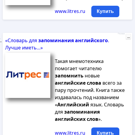
www.litres.ru
Купить
Реклама
...
«Словарь для
запоминания
английского
.
Лучше иметь...»
Такая мнемотехника
помогает читателю
запомнить
новые
английские
слова
всего за
пару прочтений. Книга также
издавалась под названием
«
Английский
язык. Словарь
для
запоминания
английских
слов
».
www.litres.ru
Купить