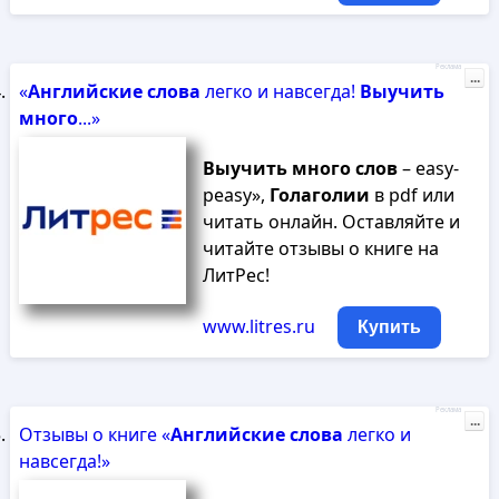
Реклама
...
«
Английские
слова
легко и навсегда!
Выучить
много
...»
Выучить
много
слов
– easy-
peasy»,
Голаголии
в pdf или
читать онлайн. Оставляйте и
читайте отзывы о книге на
ЛитРес!
www.litres.ru
Купить
Реклама
...
Отзывы о книге «
Английские
слова
легко и
навсегда!»