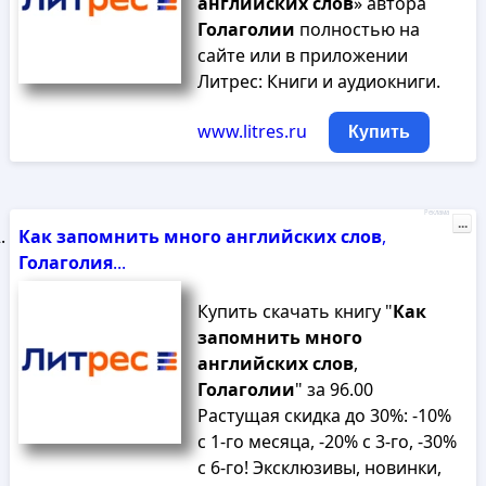
английских
слов
» автора
Голаголии
полностью на
сайте или в приложении
Литрес: Книги и аудиокниги.
www.litres.ru
Купить
Реклама
...
Как
запомнить
много
английских
слов
,
Голаголия
...
Купить скачать книгу "
Как
запомнить
много
английских
слов
,
Голаголии
" за 96.00
Растущая скидка до 30%: -10%
с 1-го месяца, -20% с 3-го, -30%
с 6-го! Эксклюзивы, новинки,