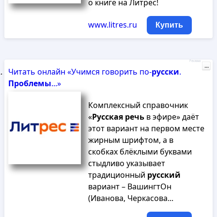
о книге на Литрес!
www.litres.ru
Купить
Реклама
...
Читать онлайн «Учимся говорить по-
русски
.
Проблемы
...»
Комплексный справочник
«
Русская
речь
в эфире» даёт
этот вариант на первом месте
жирным шрифтом, а в
скобках блёклыми буквами
стыдливо указывает
традиционный
русский
вариант – ВашингтОн
(Иванова, Черкасова...