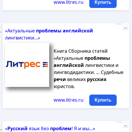
www.litres.ru
Купить
Реклама
...
«Актуальные
проблемы
английской
лингвистики...»
Книга Сборника статей
«Актуальные
проблемы
английской
лингвистики и
лингводидактики. ... Судебные
речи
великих
русских
юристов.
www.litres.ru
Купить
Реклама
...
«
Русский
язык без
проблем
! Я и мы...»