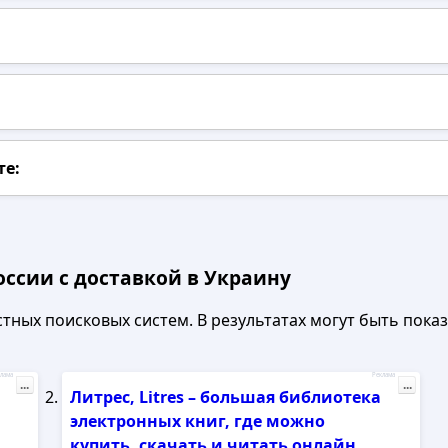
те:
оссии с доставкой в Украину
ных поисковых систем. В результатах могут быть показа
лама
Реклама
...
...
Литрес, Litres – большая библиотека
электронных книг, где можно
купить, скачать и читать онлайн