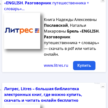
...
«
ENGLISH
.
Разговорник
путешественника +
словарь»...
Книга Надежды Алексеевны
Пославской
, Натальи
Макаровны
Брель
«
ENGLISH
.
Разговорник
путешественника + словарь»
— скачать в pdf или читать
онлайн.
www.litres.ru
Купить
Реклама
...
Литрес, Litres – большая библиотека
электронных книг, где можно купить,
скачать и читать онлайн бесплатно