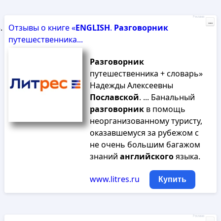
Реклама
...
Отзывы о книге «
ENGLISH
.
Разговорник
путешественника...
Разговорник
путешественника + словарь»
Надежды Алексеевны
Пославской
. ... Банальный
разговорник
в помощь
неорганизованному туристу,
оказавшемуся за рубежом с
не очень большим багажом
знаний
английского
языка.
www.litres.ru
Купить
Реклама