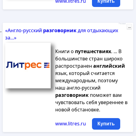
www.litres.ru
Купить
Реклама
...
«Англо-русский
разговорник
для отдыхающих
за...»
Книги о
путешествиях
. ... В
большинстве стран широко
распространен
английский
язык, который считается
международным, поэтому
наш англо-русский
разговорник
поможет вам
чувствовать себя увереннее в
новой обстановке.
www.litres.ru
Купить