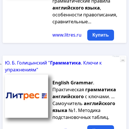
грамматические правила
английского
языка
,
особенности правописания,
сравнительные...
www.litres.ru
Купить
Реклама
...
Ю. Б. Голицынский "
Грамматика
. Ключи к
упражнениям"
English
Grammar
.
Практическая
грамматика
английского
с ключами. ...
Самоучитель
английского
языка
№1. Методика
подстановочных таблиц.