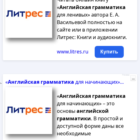
«
Английская
грамматика
для ленивых» автора Е. А.
Васильевой полностью на
сайте или в приложении
Литрес: Книги и аудиокниги.
www.litres.ru
Купить
Реклама
...
«
Английская
грамматика
для начинающих»...
«
Английская
грамматика
для начинающих» – это
основы
английской
грамматики
. В простой и
доступной форме даны все
необходимые