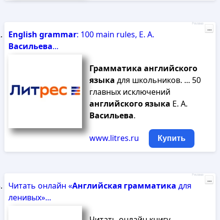
Реклама
...
English
grammar
: 100 main rules, Е. А.
Васильева
...
Грамматика
английского
языка
для школьников. ... 50
главных исключений
английского
языка
Е. А.
Васильева
.
www.litres.ru
Купить
Реклама
...
Читать онлайн «
Английская
грамматика
для
ленивых»...
Читать онлайн книгу