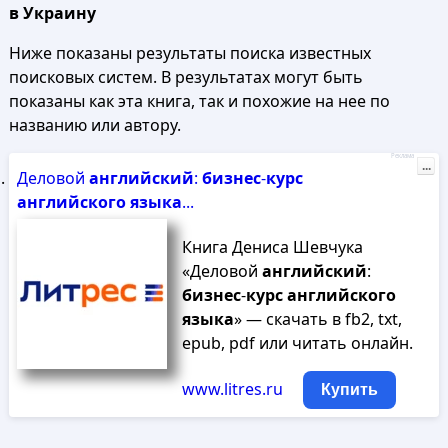
в Украину
Ниже показаны результаты поиска известных
поисковых систем. В результатах могут быть
показаны как эта книга, так и похожие на нее по
названию или автору.
Реклама
...
Деловой
английский
:
бизнес
-
курс
английского
языка
...
Книга Дениса Шевчука
«Деловой
английский
:
бизнес
-
курс
английского
языка
» — скачать в fb2, txt,
epub, pdf или читать онлайн.
www.litres.ru
Купить