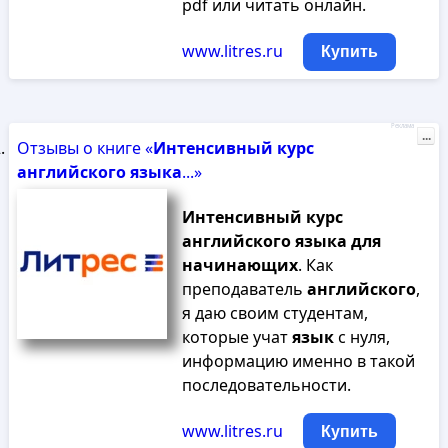
pdf или читать онлайн.
www.litres.ru
Купить
Реклама
...
Отзывы о книге «
Интенсивный
курс
английского
языка
...»
Интенсивный
курс
английского
языка
для
начинающих
. Как
преподаватель
английского
,
я даю своим студентам,
которые учат
язык
с нуля,
информацию именно в такой
последовательности.
www.litres.ru
Купить