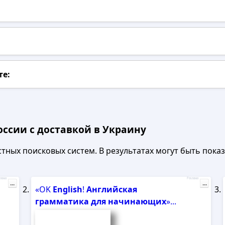
те:
оссии с доставкой в Украину
ных поисковых систем. В результатах могут быть показа
лама
Реклама
...
...
«OK
English
!
Английская
грамматика
для
начинающих
»...