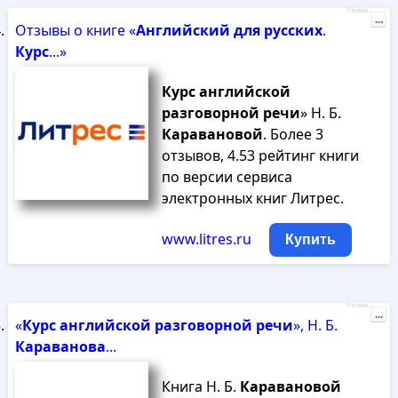
Реклама
...
Отзывы о книге «
Английский
для
русских
.
Курс
...»
Курс
английской
разговорной
речи
» Н. Б.
Каравановой
. Более 3
отзывов, 4.53 рейтинг книги
по версии сервиса
электронных книг Литрес.
www.litres.ru
Купить
Реклама
...
«
Курс
английской
разговорной
речи
», Н. Б.
Караванова
...
Книга Н. Б.
Каравановой