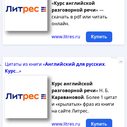
«
Курс
английской
разговорной
речи
» —
скачать в pdf или читать
онлайн.
www.litres.ru
Купить
Реклама
...
Цитаты из книги «
Английский
для
русских
.
Курс
...»
Курс
английской
разговорной
речи
» Н. Б.
Каравановой
. Более 1 цитат
и «крылатых» фраз из книги
на сайте Литрес.
www.litres.ru
Купить