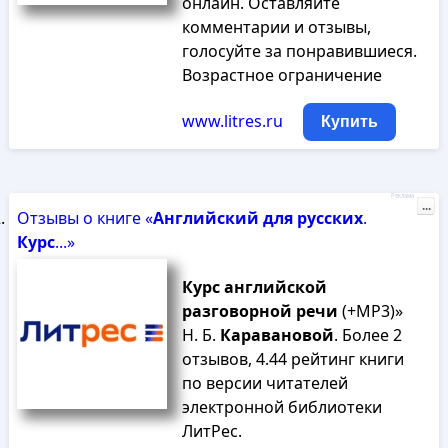
онлайн. Оставляйте
комментарии и отзывы,
голосуйте за понравившиеся.
Возрастное ограничение
www.litres.ru
Купить
Реклама
...
Отзывы о книге «
Английский
для
русских
.
Курс
...»
Курс
английской
разговорной
речи
(+MP3)»
Н. Б.
Каравановой
. Более 2
отзывов, 4.44 рейтинг книги
по версии читателей
электронной библиотеки
ЛитРес.