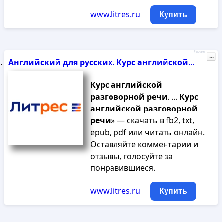
www.litres.ru
Купить
Реклама
...
Английский
для
русских
.
Курс
английской
...
Курс
английской
разговорной
речи
. ...
Курс
английской
разговорной
речи
» — скачать в fb2, txt,
epub, pdf или читать онлайн.
Оставляйте комментарии и
отзывы, голосуйте за
понравившиеся.
www.litres.ru
Купить