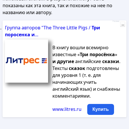
показаны как эта книга, так и похожие на нее по
названию или автору.
Реклама
...
Группа авторов "The Three Little Pigs /
Три
поросенка
и
...
В книгу вошли всемирно
известные «
Три
поросёнка
»
и
другие
английские
сказки
.
Тексты
сказок
подготовлены
для уровня 1 (т. е. для
начинающих учить
английский язык) и снабжены
комментариями.
www.litres.ru
Купить