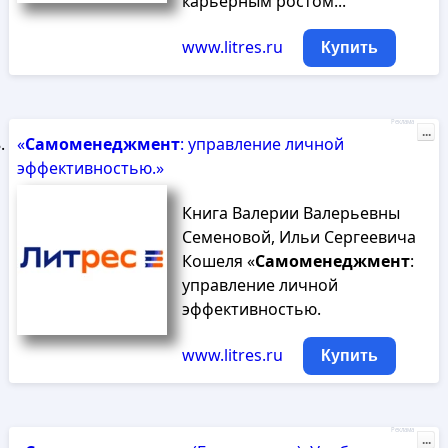
карьерным ростом...
www.litres.ru
Купить
Реклама
...
«
Самоменеджмент
: управление личной
эффективностью.»
Книга Валерии Валерьевны
Семеновой, Ильи Сергеевича
Кошеля «
Самоменеджмент
:
управление личной
эффективностью.
www.litres.ru
Купить
Реклама
...