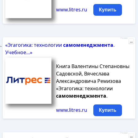
www.litres.ru
Купить
Реклама
...
«Эгагогика: технологии
самоменеджмента
.
Учебное...»
Книга Валентины Степановны
Садовской, Вячеслава
Александровича Ремизова
«Эгагогика: технологии
самоменеджмента
.
www.litres.ru
Купить
Реклама
...