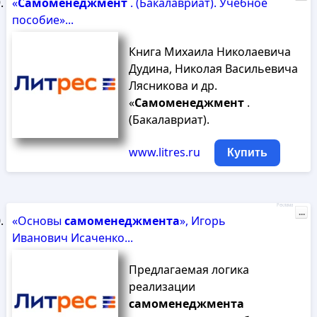
«
Самоменеджмент
. (Бакалавриат). Учебное
пособие»...
Книга Михаила Николаевича
Дудина, Николая Васильевича
Лясникова и др.
«
Самоменеджмент
.
(Бакалавриат).
www.litres.ru
Купить
Реклама
...
«Основы
самоменеджмента
», Игорь
Иванович Исаченко...
Предлагаемая логика
реализации
самоменеджмента