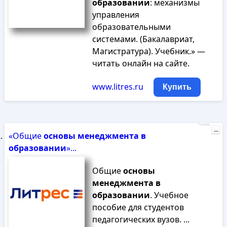
образовании
: механизмы
управления
образовательными
системами. (Бакалавриат,
Магистратура). Учебник.» —
читать онлайн на сайте.
www.litres.ru
Купить
Реклама
...
«Общие
основы
менеджмента
в
образовании
»...
Общие
основы
менеджмента
в
образовании
. Учебное
пособие для студентов
педагогических вузов. ...