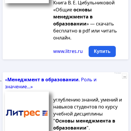
Книга В. Е. Цибульниковой
«Общие
основы
менеджмента
в
образовании
» — скачать
бесплатно в pdf или читать
онлайн.
www.litres.ru
Купить
Реклама
...
«
Менеджмент
в
образовании
. Роль и
значение...»
углублению знаний, умений и
навыков студентов по курсу
учебной дисциплины
"
Основы
менеджмента
в
образовании
".