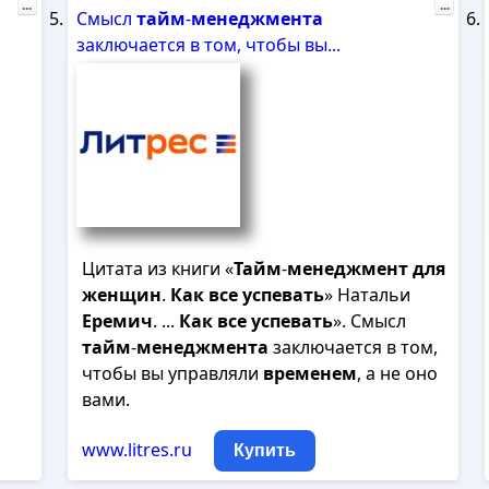
...
...
Смысл
тайм
-
менеджмента
заключается в том, чтобы вы...
Цитата из книги «
Тайм
-
менеджмент
для
женщин
.
Как
все
успевать
» Натальи
Еремич
. ...
Как
все
успевать
». Смысл
тайм
-
менеджмента
заключается в том,
чтобы вы управляли
временем
, а не оно
вами.
www.litres.ru
Купить