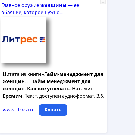
...
Главное оружие
женщины
— ее
обаяние, которое нужно...
Цитата из книги «
Тайм
-
менеджмент
для
женщин
. ...
Тайм
-
менеджмент
для
женщин
.
Как
все
успевать
. Наталья
Еремич
. Текст, доступен аудиоформат. 3,6.
www.litres.ru
Купить