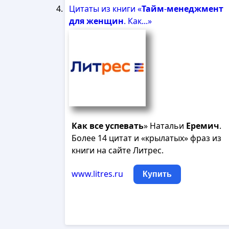
Цитаты из книги «
Тайм
-
менеджмент
для
женщин
. Как...»
Как
все
успевать
» Натальи
Еремич
.
Более 14 цитат и «крылатых» фраз из
книги на сайте Литрес.
www.litres.ru
Купить