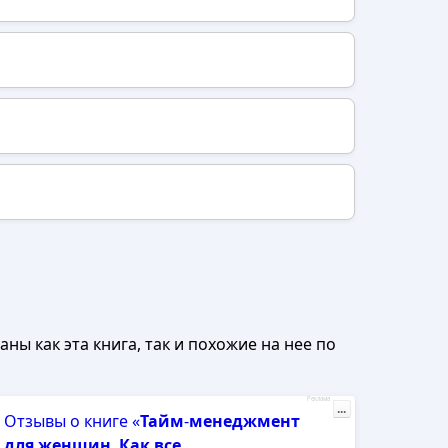
ны как эта книга, так и похожие на нее по
Реклама
...
Отзывы о книге «
Тайм
-
менеджмент
для
женщин
.
Как
все
...