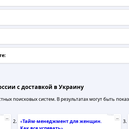
те:
оссии с доставкой в Украину
ных поисковых систем. В результатах могут быть показа
лама
Реклама
...
...
«
Тайм
-
менеджмент
для
женщин
.
Как
все
успевать
»...