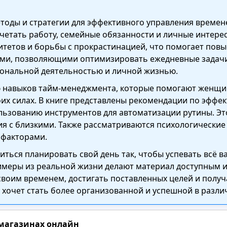
етоды и стратегии для эффективного управления време
етать работу, семейные обязанности и личные интерес
тетов и борьбы с прокрастинацией, что помогает повыс
ми, позволяющими оптимизировать ежедневные задачи и
иональной деятельностью и личной жизнью.
 навыков тайм-менеджмента, которые помогают женщин
их силах. В книге представлены рекомендации по эффе
льзованию инструментов для автоматизации рутины. Э
я с близкими. Также рассматриваются психологические 
 факторами.
читься планировать свой день так, чтобы успевать всё 
имеры из реальной жизни делают материал доступным и
своим временем, достигать поставленных целей и получа
о хочет стать более организованной и успешной в разли
 магазинах онлайн