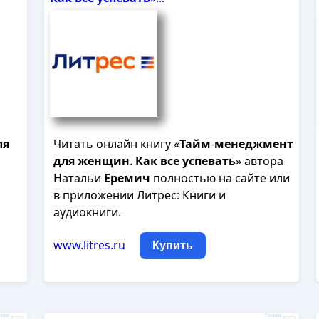
ля
Читать онлайн книгу «
Тайм
-
менеджмент
для
женщин
.
Как
все
успевать
» автора
Натальи
Еремич
полностью на сайте или
в приложении Литрес: Книги и
аудиокниги.
www.litres.ru
Купить
лама
Реклама