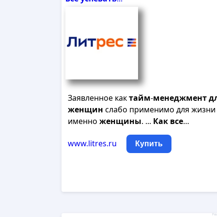
Заявленное как
тайм
-
менеджмент
д
женщин
слабо применимо для жизни
именно
женщины
. ...
Как
все
…
www.litres.ru
Купить
Рек