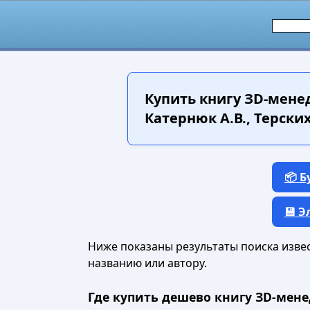
Купить книгу
ЗD-менед
Катернюк А.В., Терских 
📦 
💾 
Ниже показаны результаты поиска извест
названию или автору.
Где купить дешево книгу ЗD-мене