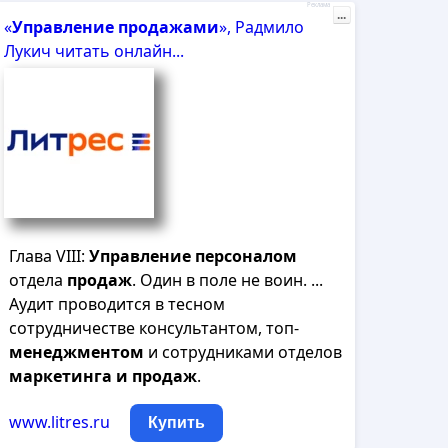
Реклама
...
«
Управление
продажами
», Радмило
Лукич читать онлайн...
Глава VIII:
Управление
персоналом
отдела
продаж
. Один в поле не воин. ...
Аудит проводится в тесном
сотрудничестве консультантом, топ-
менеджментом
и сотрудниками отделов
маркетинга
и
продаж
.
www.litres.ru
Купить