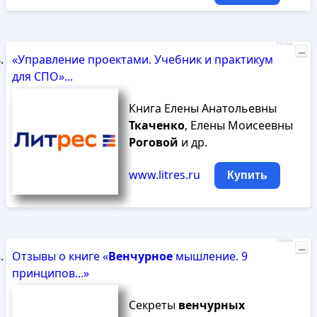
Реклама
...
«Управление проектами. Учебник и практикум
для СПО»...
Книга Елены Анатольевны
Ткаченко
, Елены Моисеевны
Роговой
и др.
www.litres.ru
Купить
Реклама
...
Отзывы о книге «
Венчурное
мышление. 9
принципов...»
Секреты
венчурных