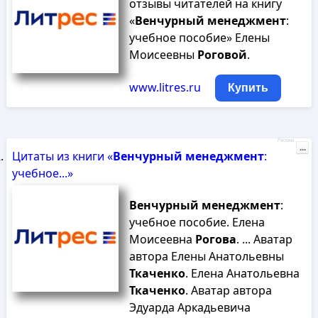
отзывы читателей на книгу
«
Венчурный
менеджмент
:
учебное пособие» Елены
Моисеевны
Роговой
.
www.litres.ru
Купить
Реклама
...
Цитаты из книги «
Венчурный
менеджмент
:
учебное...»
Венчурный
менеджмент
:
учебное пособие. Елена
Моисеевна
Рогова
. ... Аватар
автора Елены Анатольевны
Ткаченко
. Елена Анатольевна
Ткаченко
. Аватар автора
Эдуарда Аркадьевича