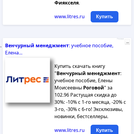
Фиякселя
.
www.litres.ru
Купить
Реклама
...
Венчурный
менеджмент
: учебное пособие,
Елена...
Купить скачать книгу
"
Венчурный
менеджмент
:
учебное пособие, Елены
Моисеевны
Роговой
" за
102.96 Растущая скидка до
30%: -10% с 1-го месяца, -20% с
3-го, -30% с 6-го! Эксклюзивы,
новинки, бестселлеры.
www.litres.ru
Купить