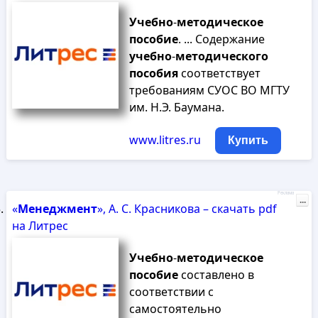
Учебно
-
методическое
пособие
. ... Содержание
учебно
-
методического
пособия
соответствует
требованиям СУОС ВО МГТУ
им. Н.Э. Баумана.
www.litres.ru
Купить
Реклама
...
«
Менеджмент
», А. С. Красникова – скачать pdf
на Литрес
Учебно
-
методическое
пособие
составлено в
соответствии с
самостоятельно