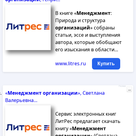
В книге «
Менеджмент
:
Природа и структура
организаций
» собраны
статьи, эссе и выступления
автора, которые обобщают
его изыскания в области...
www.litres.ru
Купить
Реклама
...
«
Менеджмент
организации
», Светлана
Валерьевна...
Сервис электронных книг
ЛитРес предлагает скачать
книгу «
Менеджмент
организации
» (Светлана