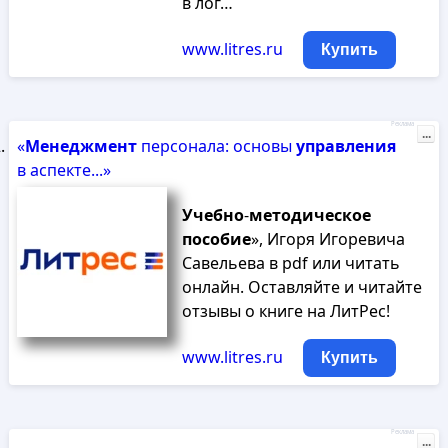
в лог…
www.litres.ru
Купить
Реклама
...
«
Менеджмент
персонала: основы
управления
в аспекте...»
Учебно
-
методическое
пособие
», Игоря Игоревича
Савельева в pdf или читать
онлайн. Оставляйте и читайте
отзывы о книге на ЛитРес!
www.litres.ru
Купить
Реклама
...