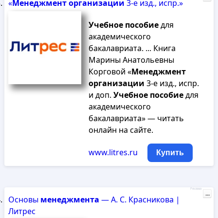
«
Менеджмент
организации
3-е изд., испр.»
Учебное
пособие
для
академического
бакалавриата. ... Книга
Марины Анатольевны
Корговой «
Менеджмент
организации
3-е изд., испр.
и доп.
Учебное
пособие
для
академического
бакалавриата» — читать
онлайн на сайте.
www.litres.ru
Купить
Реклама
...
Основы
менеджмента
— А. С. Красникова |
Литрес