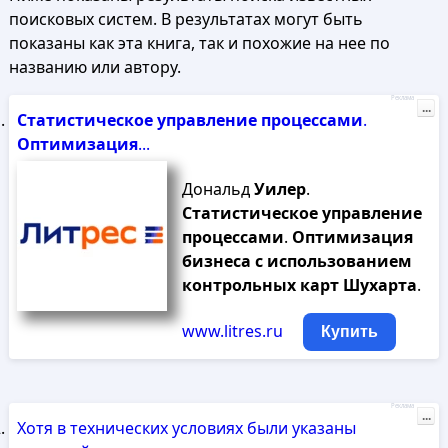
поисковых систем. В результатах могут быть
показаны как эта книга, так и похожие на нее по
названию или автору.
Реклама
...
Статистическое
управление
процессами
.
Оптимизация
...
Дональд
Уилер
.
Статистическое
управление
процессами
.
Оптимизация
бизнеса
с
использованием
контрольных
карт
Шухарта
.
www.litres.ru
Купить
Реклама
...
Хотя в технических условиях были указаны