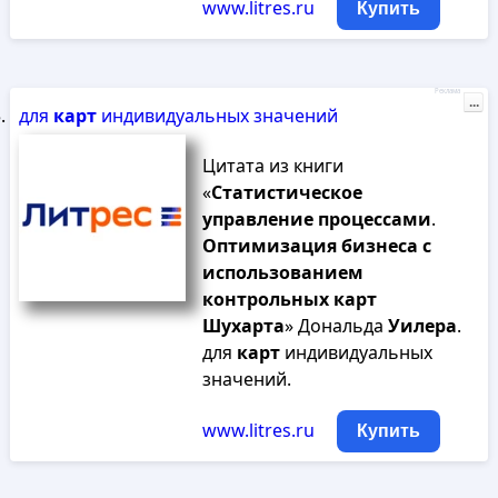
www.litres.ru
Купить
Реклама
...
для
карт
индивидуальных значений
Цитата из книги
«
Статистическое
управление
процессами
.
Оптимизация
бизнеса
с
использованием
контрольных
карт
Шухарта
» Дональда
Уилера
.
для
карт
индивидуальных
значений.
www.litres.ru
Купить