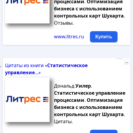
процессами
.
Оптимизация
бизнеса
с
использованием
контрольных
карт
Шухарта
.
Отзывы.
www.litres.ru
Купить
Реклама
...
Цитаты из книги «
Статистическое
управление
...»
Дональд
Уилер
.
Статистическое
управление
процессами
.
Оптимизация
бизнеса
с
использованием
контрольных
карт
Шухарта
.
Цитаты.