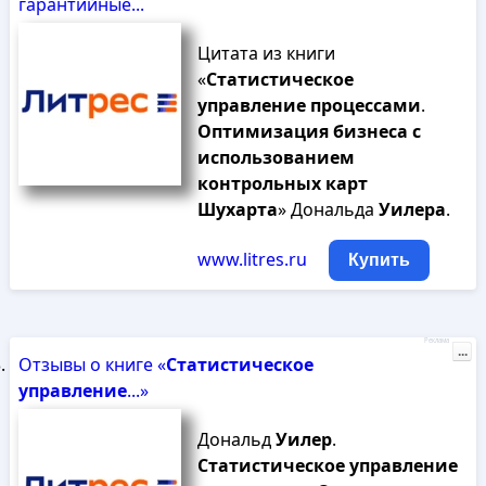
гарантийные...
Цитата из книги
«
Статистическое
управление
процессами
.
Оптимизация
бизнеса
с
использованием
контрольных
карт
Шухарта
» Дональда
Уилера
.
www.litres.ru
Купить
Реклама
...
Отзывы о книге «
Статистическое
управление
...»
Дональд
Уилер
.
Статистическое
управление