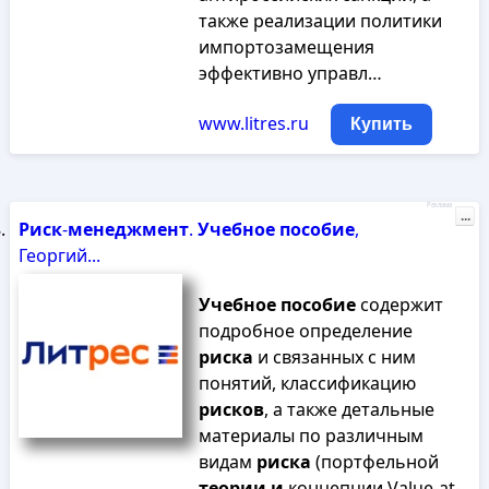
также реализации политики
импортозамещения
эффективно управл…
www.litres.ru
Купить
Реклама
...
Риск
-
менеджмент
.
Учебное
пособие
,
Георгий...
Учебное
пособие
содержит
подробное определение
риска
и связанных с ним
понятий, классификацию
рисков
, а также детальные
материалы по различным
видам
риска
(портфельной
теории
и
концепции Value-at-