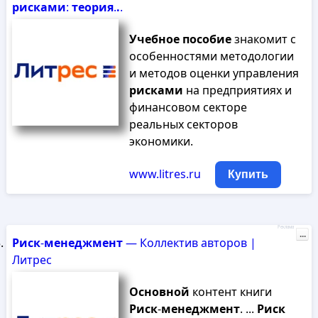
рисками
:
теория
.
.
.
Учебное
пособие
знакомит с
особенностями методологии
и методов оценки управления
рисками
на предприятиях и
финансовом секторе
реальных секторов
экономики.
www.litres.ru
Купить
Реклама
...
Риск
-
менеджмент
— Коллектив авторов |
Литрес
Основной
контент книги
Риск
-
менеджмент
. ...
Риск