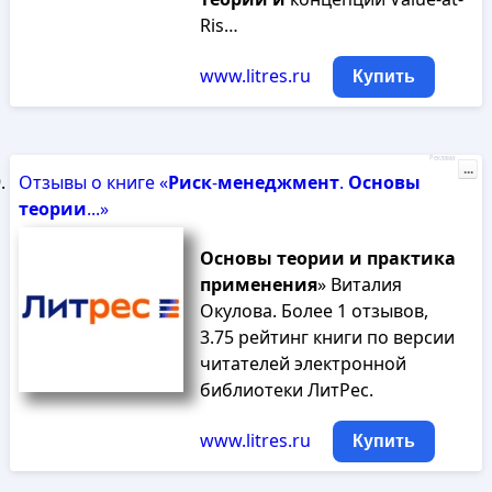
Ris…
www.litres.ru
Купить
Реклама
...
Отзывы о книге «
Риск
-
менеджмент
.
Основы
теории
...»
Основы
теории
и
практика
применения
» Виталия
Окулова. Более 1 отзывов,
3.75 рейтинг книги по версии
читателей электронной
библиотеки ЛитРес.
www.litres.ru
Купить