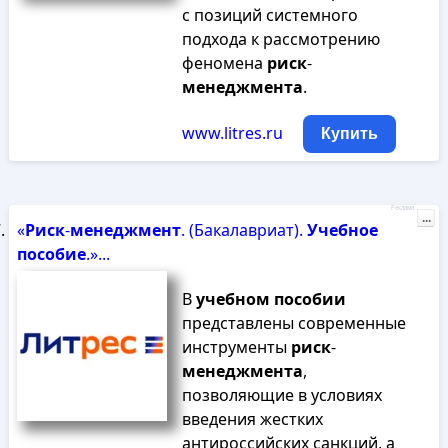
с позиций системного
подхода к рассмотрению
феномена
риск
-
менеджмента
.
www.litres.ru
Купить
Реклама
...
«
Риск
-
менеджмент
. (Бакалавриат).
Учебное
пособие
.»...
В
учебном
пособии
представлены современные
инструменты
риск
-
менеджмента
,
позволяющие в условиях
введения жестких
антироссийских санкций, а