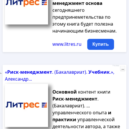
менеджмент
основа
сегодняшнего
предпринеметельства по
этому книга будет полезна
начинающим бизнесменам.
www.litres.ru
Купить
Реклама
...
«
Риск
-
менеджмент
. (Бакалавриат).
Учебник
.»,
Александр...
Основной
контент книги
Риск
-
менеджмент
.
(Бакалавриат). ...
управленческого опыта
и
практики
управленческой
деятельности автора, а также