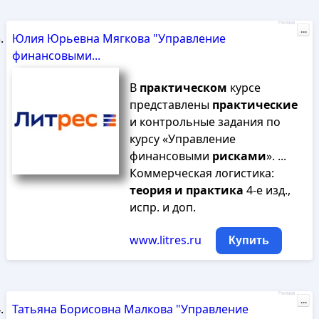
Реклама
...
Юлия Юрьевна Мягкова "Управление
финансовыми...
В
практическом
курсе
представлены
практические
и контрольные задания по
курсу «Управление
финансовыми
рисками
». ...
Коммерческая логистика:
теория
и
практика
4-е изд.,
испр. и доп.
www.litres.ru
Купить
Реклама
...
Татьяна Борисовна Малкова "Управление