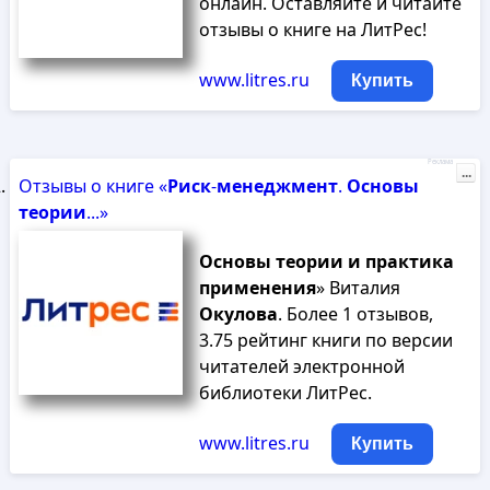
онлайн. Оставляйте и читайте
отзывы о книге на ЛитРес!
www.litres.ru
Купить
Реклама
...
Отзывы о книге «
Риск
-
менеджмент
.
Основы
теории
...»
Основы
теории
и
практика
применения
» Виталия
Окулова
. Более 1 отзывов,
3.75 рейтинг книги по версии
читателей электронной
библиотеки ЛитРес.
www.litres.ru
Купить