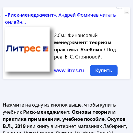
Реклама
...
«
Риск
-
менеджмент
», Андрей Фомичев читать
онлайн...
2.См.: Финансовый
менеджмент
:
теория
и
практика
:
Учебник
/ Под
ред. Е. С. Стояновой.
www.litres.ru
Купить
Нажмите на одну из кнопок выше, чтобы купить
учебник
Риск-менеджмент, Основы теории и
практика применения, учебное пособие, Окулов
В.Л., 2019
или книгу в интернет магазинах Лабиринт,