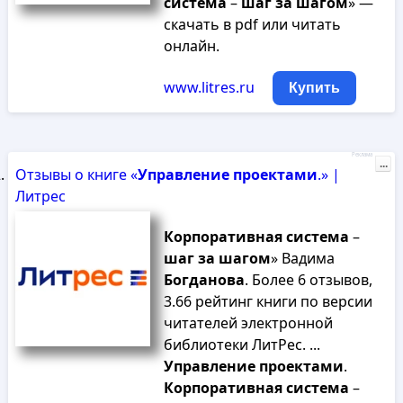
система
–
шаг
за
шагом
» —
скачать в pdf или читать
онлайн.
www.litres.ru
Купить
Реклама
...
Отзывы о книге «
Управление
проектами
.» |
Литрес
Корпоративная
система
–
шаг
за
шагом
» Вадима
Богданова
. Более 6 отзывов,
3.66 рейтинг книги по версии
читателей электронной
библиотеки ЛитРес. ...
Управление
проектами
.
Корпоративная
система
–