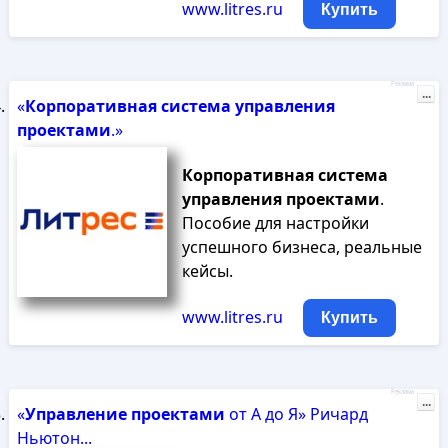
www.litres.ru
Купить
Реклама
...
«
Корпоративная
система
управления
проектами
.»
Корпоративная
система
управления
проектами
.
Пособие для настройки
успешного бизнеса, реальные
кейсы.
www.litres.ru
Купить
Реклама
...
«
Управление
проектами
от А до Я» Ричард
Ньютон...