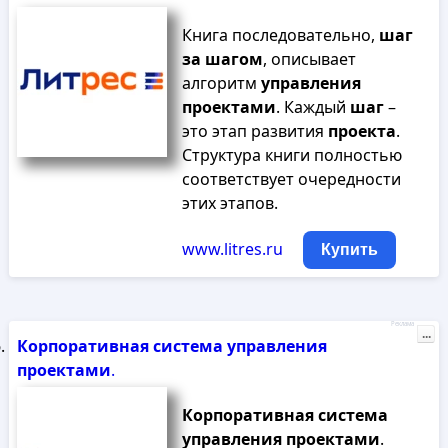
Книга последовательно,
шаг
за
шагом
, описывает
алгоритм
управления
проектами
. Каждый
шаг
–
это этап развития
проекта
.
Структура книги полностью
соответствует очередности
этих этапов.
www.litres.ru
Купить
Реклама
...
Корпоративная
система
управления
проектами
.
Корпоративная
система
управления
проектами
.