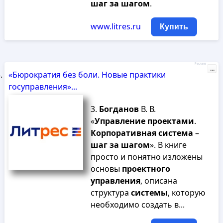
шаг
за
шагом
.
www.litres.ru
Купить
Реклама
...
«Бюрократия без боли. Новые практики
госуправления»...
3.
Богданов
В. В.
«
Управление
проектами
.
Корпоративная
система
–
шаг
за
шагом
». В книге
просто и понятно изложены
основы
проектного
управления
, описана
структура
системы
, которую
необходимо создать в...