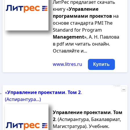
ЛитРес предлагает скачать
книгу «
Управление
программами
проектов
на
основе стандарта PMI The
Standard for Program
Management
», А. Н. Павлова
в pdf или читать онлайн.
Оставляйте и...
www.litres.ru
Купить
Реклама
...
«
Управление
проектами
.
Том
2
.
(Аспирантура...)
Управление
проектами
.
Том
2
. (Аспирантура, Бакалавриат,
Магистратура). Учебник.