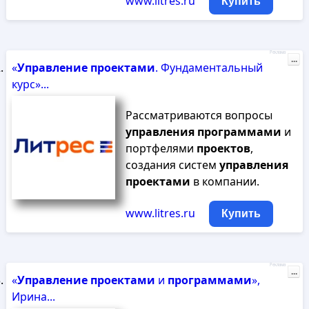
www.litres.ru
Купить
Реклама
...
«
Управление
проектами
. Фундаментальный
курс»...
Рассматриваются вопросы
управления
программами
и
портфелями
проектов
,
создания систем
управления
проектами
в компании.
www.litres.ru
Купить
Реклама
...
«
Управление
проектами
и
программами
»,
Ирина...