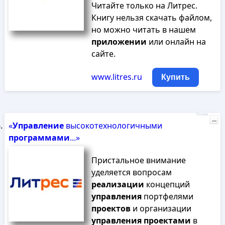
Читайте только на Литрес.
Книгу нельзя скачать файлом,
но можно читать в нашем
приложении
или онлайн на
сайте.
www.litres.ru
Купить
Реклама
...
«
Управление
высокотехнологичными
программами
...»
Пристальное внимание
уделяется вопросам
реализации
концепций
управления
портфелями
проектов
и организации
управления
проектами
в