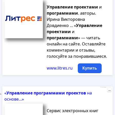
Управление
проектами
и
программами
. авторы.
Ирина Викторовна
Довдиенко ... «
Управление
проектами
и
программами
» — читать
онлайн на сайте. Оставляйте
комментарии и отзывы,
голосуйте за понравившиеся.
www.litres.ru
Купить
Реклама
...
«
Управление
программами
проектов
на
основе...»
Сервис электронных книг