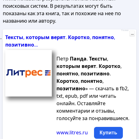
поисковых систем. В результатах могут быть
показаны как эта книга, так и похожие на нее по
названию или автору.
Реклама
...
Тексты
,
которым
верят
.
Коротко
,
понятно
,
позитивно
...
Петр
Панда
.
Тексты
,
которым
верят
.
Коротко
,
понятно
,
позитивно
.
Коротко
,
понятно
,
позитивно
» — скачать в fb2,
txt, epub, pdf или читать
онлайн. Оставляйте
комментарии и отзывы,
голосуйте за понравившиеся.
www.litres.ru
Купить