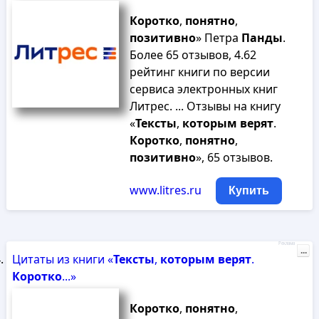
Коротко
,
понятно
,
позитивно
» Петра
Панды
.
Более 65 отзывов, 4.62
рейтинг книги по версии
сервиса электронных книг
Литрес. ... Отзывы на книгу
«
Тексты
,
которым
верят
.
Коротко
,
понятно
,
позитивно
», 65 отзывов.
www.litres.ru
Купить
Реклама
...
Цитаты из книги «
Тексты
,
которым
верят
.
Коротко
...»
Коротко
,
понятно
,