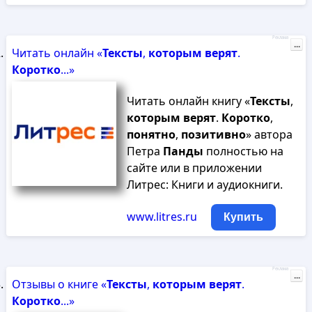
Реклама
...
Читать онлайн «
Тексты
,
которым
верят
.
Коротко
...»
Читать онлайн книгу «
Тексты
,
которым
верят
.
Коротко
,
понятно
,
позитивно
» автора
Петра
Панды
полностью на
сайте или в приложении
Литрес: Книги и аудиокниги.
www.litres.ru
Купить
Реклама
...
Отзывы о книге «
Тексты
,
которым
верят
.
Коротко
...»