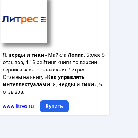
Я,
нерды
и
гики
» Майкла
Лоппа
. Более 5
отзывов, 4.15 рейтинг книги по версии
сервиса электронных книг Литрес. ...
Отзывы на книгу «
Как
управлять
интеллектуалами
. Я,
нерды
и
гики
», 5
отзывов.
www.litres.ru
Купить