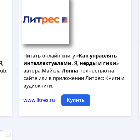
Читать онлайн книгу «
Как
управлять
Я,
интеллектуалами
. Я,
нерды
и
гики
»
pub,
автора Майкла
Лоппа
полностью на
сайте или в приложении Литрес: Книги и
аудиокниги.
www.litres.ru
Купить
лама
...