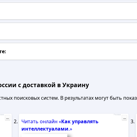
те:
оссии с доставкой в Украину
ных поисковых систем. В результатах могут быть показа
лама
Реклама
...
...
Читать онлайн «
Как
управлять
интеллектуалами
.»