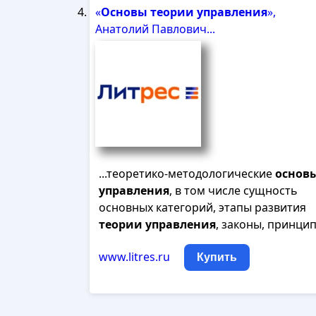
«
Основы
теории
управления
»,
Анатолий Павлович...
...теоретико-методологические
основ
управления
, в том числе сущность
основных категорий, этапы развития
теории
управления
, законы, принцип
www.litres.ru
Купить