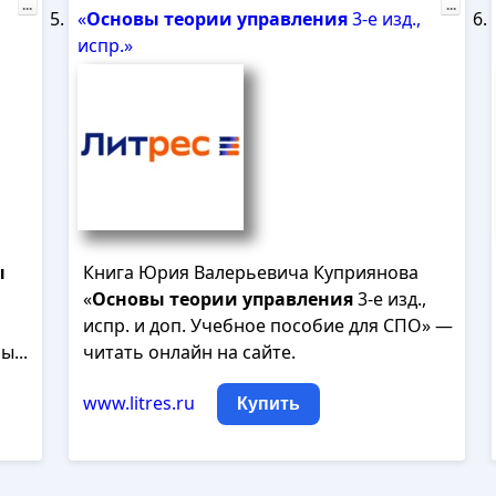
...
...
«
Основы
теории
управления
3-е изд.,
испр.»
ы
Книга Юрия Валерьевича Куприянова
«
Основы
теории
управления
3-е изд.,
испр. и доп. Учебное пособие для СПО» —
ы...
читать онлайн на сайте.
www.litres.ru
Купить