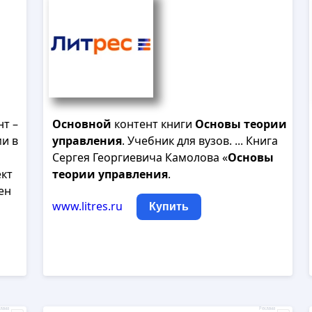
т –
Основной
контент книги
Основы
теории
и в
управления
. Учебник для вузов. ... Книга
Сергея Георгиевича Камолова «
Основы
ект
теории
управления
.
пен
www.litres.ru
Купить
лама
Реклама