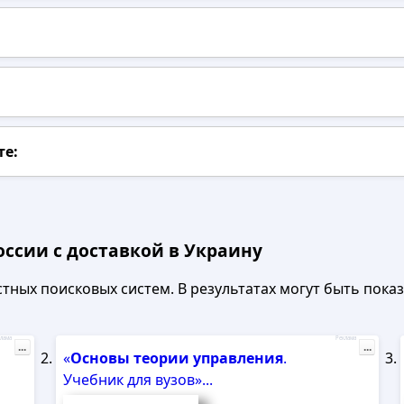
те:
оссии с доставкой в Украину
ных поисковых систем. В результатах могут быть показа
лама
Реклама
...
...
«
Основы
теории
управления
.
Учебник для вузов»...