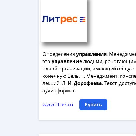
Определения
управления
. Менеджмен
это
управление
людьми, работающим
одной организации, имеющей общую
конечную цель. ... Менеджмент: консп
лекций. Л. И.
Дорофеева
. Текст, досту
аудиоформат.
www.litres.ru
Купить
Рек