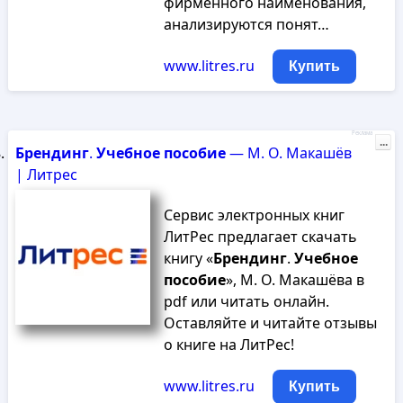
фирменного наименования,
анализируются понят…
www.litres.ru
Купить
Реклама
...
Брендинг
.
Учебное
пособие
— М. О. Макашёв
| Литрес
Сервис электронных книг
ЛитРес предлагает скачать
книгу «
Брендинг
.
Учебное
пособие
», М. О. Макашёва в
pdf или читать онлайн.
Оставляйте и читайте отзывы
о книге на ЛитРес!
www.litres.ru
Купить