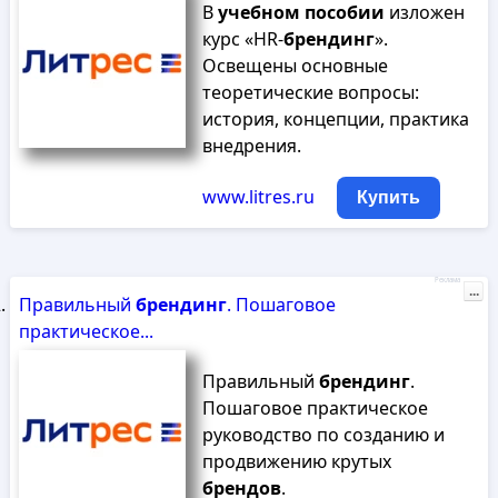
В
учебном
пособии
изложен
курс «HR-
брендинг
».
Освещены основные
теоретические вопросы:
история, концепции, практика
внедрения.
www.litres.ru
Купить
Реклама
...
Правильный
брендинг
. Пошаговое
практическое...
Правильный
брендинг
.
Пошаговое практическое
руководство по созданию и
продвижению крутых
брендов
.