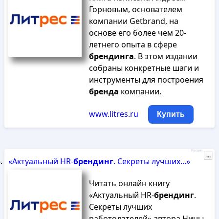
Горновым, основателем
компании Getbrand, на
основе его более чем 20-
летнего опыта в сфере
брендинга
. В этом издании
собраны конкретные шаги и
инструменты для построения
бренда
компании.
www.litres.ru
Купить
Реклама
...
«Актуальный HR-
брендинг
. Секреты лучших...»
Читать онлайн книгу
«Актуальный HR-
брендинг
.
Секреты лучших
работодателей» автора Нины